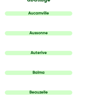
abattage
Aucamville
Aussonne
Auterive
Balma
Beauzelle