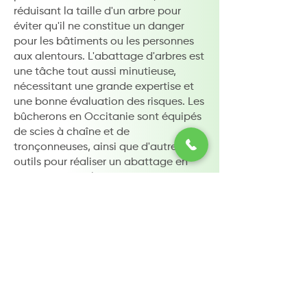
réduisant la taille d'un arbre pour
éviter qu'il ne constitue un danger
pour les bâtiments ou les personnes
aux alentours. L'abattage d'arbres est
une tâche tout aussi minutieuse,
nécessitant une grande expertise et
une bonne évaluation des risques. Les
bûcherons en Occitanie sont équipés
de scies à chaîne et de
tronçonneuses, ainsi que d'autres
outils pour réaliser un abattage en
toute sécurité. Ils doivent effectuer
une évaluation minutieuse de l'arbre
à abattre et prendre en compte les
facteurs tels que la direction de la
chute, la présence de lignes
électriques ou de bâtiments à
proximité, et le type de sol sur lequel
se trouve l'arbre. Les professionnels de
l'abattage d'arbres peuvent